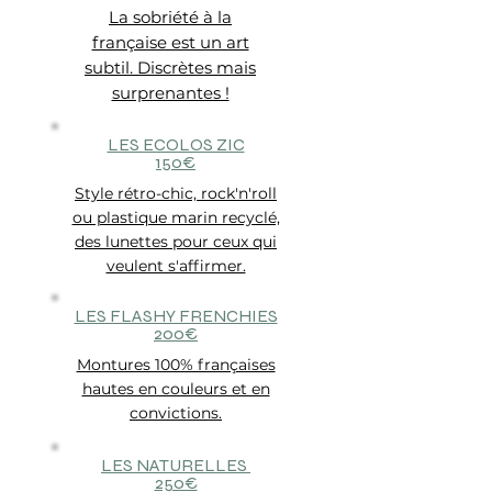
La sobriété à la
française est un art
subtil. Discrètes mais
surprenantes !
LES ECOLOS ZIC
150€
​​Style rétro-chic, rock'n'roll
ou plastique marin recyclé,
des lunettes pour ceux qui
veulent s'affirmer.
LES FLASHY FRENCHIES
200€
Montures 100% françaises
hautes en couleurs et en
convictions.
LES NATURELLES
250€