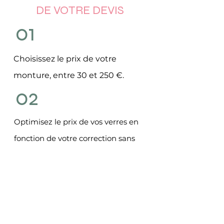
DE VOTRE DEVIS
01
Choisissez le prix de votre
monture, entre 30 et 250 €.
02
Optimisez le prix de vos verres en
fonction de votre correction sans
gaspiller votre argent grâce au
verrier 100 % français
Méga Optic
(Label "Origine France Garantie")
.
03